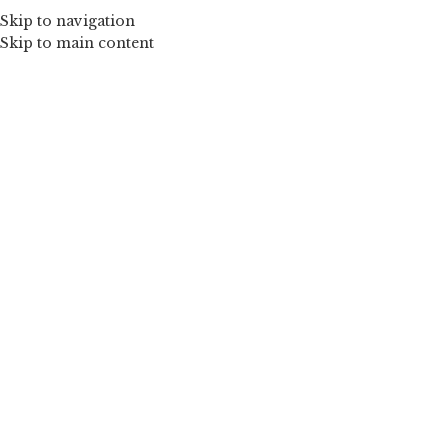
Skip to navigation
Skip to main content
Mărește imaginea
Green-fustita tulle floare
de la
150,00
lei
O fustiță îndrăzneață și rafinată. Fustița este realizată din
patru straturi de tulle fin ca de mătase iar la terminații este
îmbogățită cu rijulete. Talia este elastică.
Culoare:verde.