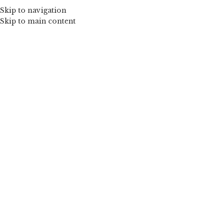
Skip to navigation
Skip to main content
ELEROSE COUTURE-ROC
Prima pagină
Mărimea produs
2 ani
Green-fustita tulle simpla
Red-f