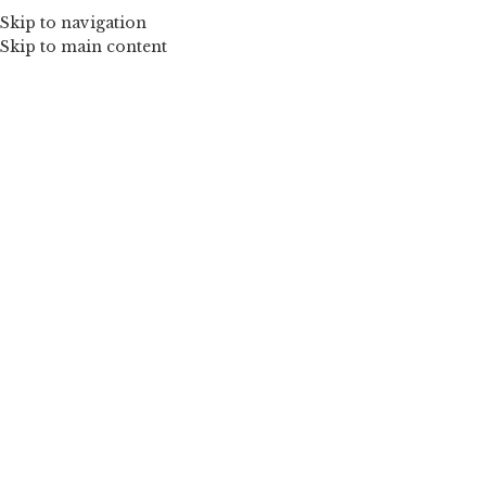
Skip to navigation
Skip to main content
Mărește imaginea
Silver – Fustă tulle floare fetițe
de la
150,00
lei
O fustiță specială de culoarea argintului gri deschis. Fustița
este realizată din patru straturi de tulle fin ca de mătase iar la
terminații este îmbogățită cu rijulete. Talia este elastică.