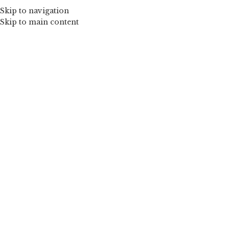
Skip to navigation
Skip to main content
Mărește imaginea
Red – Rochiță tulle floare mini(cu
bordura)
de la
220,00
lei
O rochiță elegantă și copilăroasă în același timp. Bustul este
realizat din o țesătură elastică și este dublat în interior cu o
țesătură din bumbac. Fusta este realizată din căptușeală de
mătase și tulle fin. Culoarea este roșie.