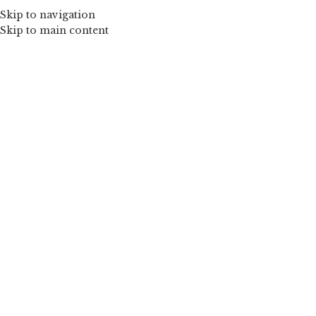
Skip to navigation
Skip to main content
Mărește imaginea
Peach – Fusta tulle fetite
de la
120,00
lei
O fustiță elegantă și rafinată de culoarea piersicii. Este