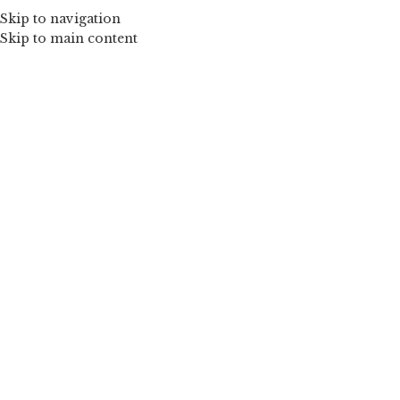
Skip to navigation
Skip to main content
Mărește imaginea
Ciclam – Rochiță tulle fulg cu trena