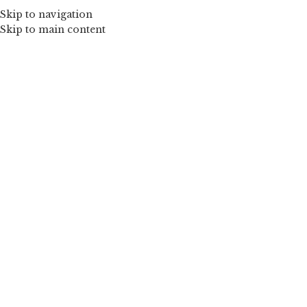
Skip to navigation
Skip to main content
Blog
Acasă
Design trends
Design trends
Green interior design
inspiration
Posted by
admin_client411890
iunie 14, 2017
On iunie 14, 2017
Vivamus enim sagittis aptent hac mi dui a per aptent
suspendisse cras odio bibendum augue rhoncus laoreet dui